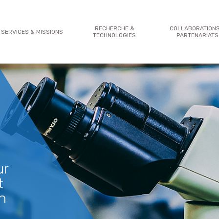
RECHERCHE &
COLLABORATIONS
SERVICES & MISSIONS
TECHNOLOGIES
PARTENARIATS
ur
t
en