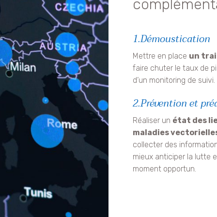
complémenta
1.Démoustication
Mettre en place
un tra
faire chuter le taux de 
d’un monitoring de suivi.
2.Prévention et pré
Réaliser un
état des l
maladies vectorielle
collecter des information
mieux anticiper la lutte
moment opportun.