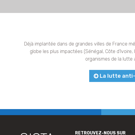
Déjà implantée dans de grandes villes de France mét
globe les plus impactées (Sénégal, Côte d’Ivoire, I
organismes de la lutte 
La lutte anti
RETROUVEZ-NOUS SUR