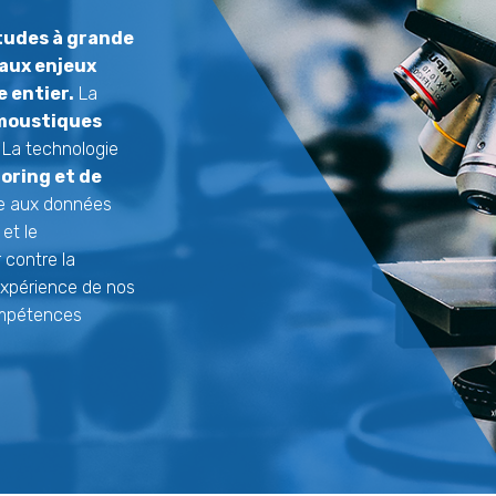
udes à grande
aux enjeux
e entier.
La
 moustiques
 La technologie
toring et de
ce aux données
et le
 contre la
expérience de nos
compétences