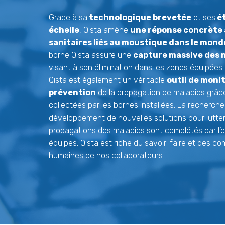
Grace à sa
technologique brevetée
et ses
ét
échelle
, Qista amène
une réponse concrète 
sanitaires liés au moustique dans le mond
borne Qista assure une
capture massive des
visant à son élimination dans les zones équipées.
Qista est également un véritable
outil de moni
prévention
de la propagation de maladies grâ
collectées par les bornes installées. La recherche 
développement de nouvelles solutions pour lutter
propagations des maladies sont complétés par l’
équipes. Qista est riche du savoir-faire et des 
humaines de nos collaborateurs.