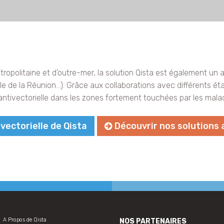
ropolitaine et d’outre-mer, la solution Qista est également un a
le de la Réunion…). Grâce aux collaborations avec différents état
antivectorielle dans les zones fortement touchées par les mala
-vectorielle de Qista
Découvrir nos solutions
A Propos de Qista
NOS PARTENAIRES