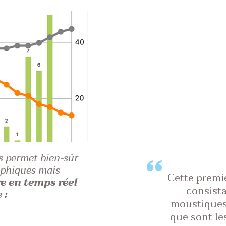
s permet bien-sûr
aphiques mais
Cette premi
re en temps réel
consista
 :
moustiques 
que sont le